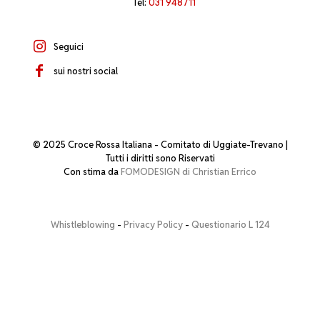
Tel:
031 948711
Seguici
sui nostri social
© 2025 Croce Rossa Italiana - Comitato di Uggiate-Trevano |
Tutti i diritti sono Riservati
Con stima da
FOMODESIGN di Christian Errico
Whistleblowing
-
Privacy Policy
-
Questionario L 124