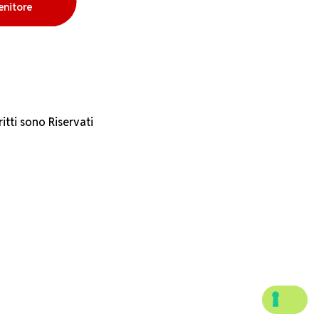
enitore
itti sono Riservati
4