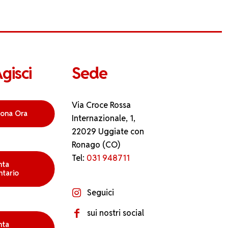
gisci
Sede
Via Croce Rossa
ona Ora
Internazionale, 1,
22029 Uggiate con
Ronago (CO)
Tel:
031 948711
nta
ntario
Seguici
sui nostri social
nta