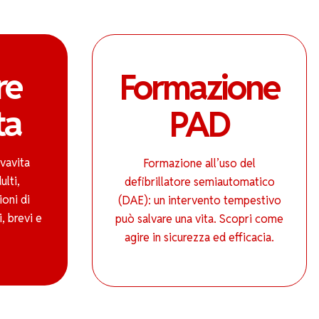
re
Formazione
ta
PAD
vavita
Formazione all’uso del
ulti,
defibrillatore semiautomatico
ioni di
(DAE): un intervento tempestivo
, brevi e
può salvare una vita. Scopri come
agire in sicurezza ed efficacia.