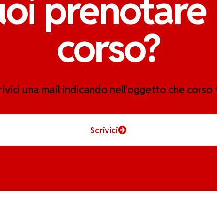
oi prenotare
corso?
crivici una mail indicando nell'oggetto che corso 
Scrivici