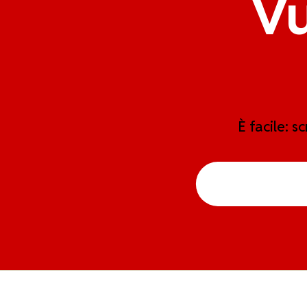
Vu
È facile: s